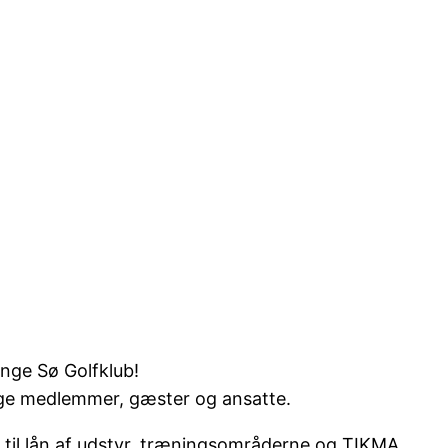
ange Sø Golfklub!
ige medlemmer, gæster og ansatte.
 til lån af udstyr, træningsområderne og TIKMA