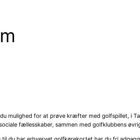
em
u mulighed for at prøve kræfter med golfspillet, i T
 sociale fællesskaber, sammen med golfklubbens øvr
il du har erhvervet golfkørekortet har du fri adgang