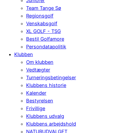
Juniorer
Team Tange Sø
Regionsgolf
Venskabsgolf
XL GOLF - TSG
Bestil Golfamore
Persondatapolitik
Klubben
Om klubben
Vedtægter
Turneringsbetingelser
Klubbens historie
Kalender
Bestyrelsen
Frivillige
Klubbens udvalg
Klubbens arbejdshold
NATURUDVALGET