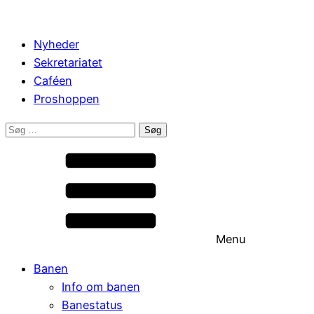
Nyheder
Sekretariatet
Caféen
Proshoppen
Søg
efter:
Menu
Banen
Info om banen
Banestatus