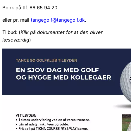
Book på tlf. 86 65 94 20
eller pr. mail
tangegolf@tangegolf.dk
.
Tilbud: (
Klik på dokumentet for at den bliver
læseværdig
)