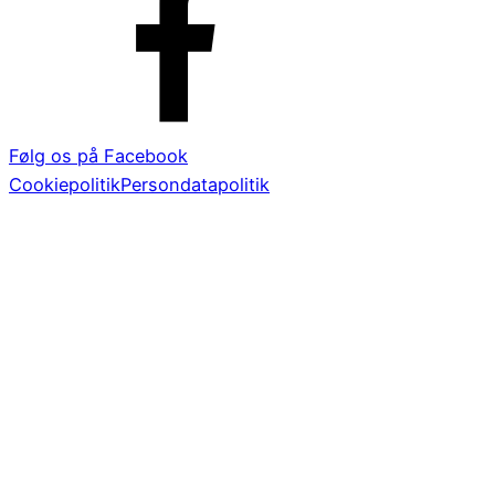
Følg os på Facebook
Cookiepolitik
Persondatapolitik
Tange Søvej 68, 8840 Rødkærsbro
– Telefon 86 65 94
20 – mail:
tangegolf@tangegolf.dk