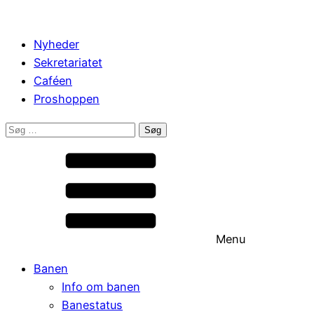
Nyheder
Sekretariatet
Caféen
Proshoppen
Søg
efter:
Menu
Banen
Info om banen
Banestatus