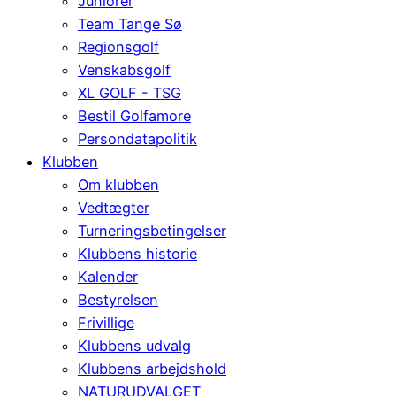
Juniorer
Team Tange Sø
Regionsgolf
Venskabsgolf
XL GOLF - TSG
Bestil Golfamore
Persondatapolitik
Klubben
Om klubben
Vedtægter
Turneringsbetingelser
Klubbens historie
Kalender
Bestyrelsen
Frivillige
Klubbens udvalg
Klubbens arbejdshold
NATURUDVALGET