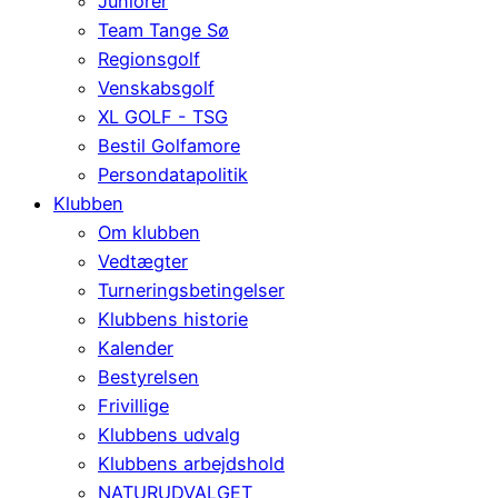
Juniorer
Team Tange Sø
Regionsgolf
Venskabsgolf
XL GOLF - TSG
Bestil Golfamore
Persondatapolitik
Klubben
Om klubben
Vedtægter
Turneringsbetingelser
Klubbens historie
Kalender
Bestyrelsen
Frivillige
Klubbens udvalg
Klubbens arbejdshold
NATURUDVALGET