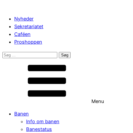
Nyheder
Sekretariatet
Caféen
Proshoppen
Søg
efter:
Menu
Banen
Info om banen
Banestatus