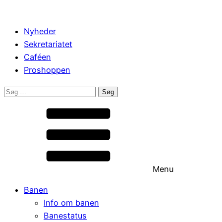
Nyheder
Sekretariatet
Caféen
Proshoppen
Søg
efter:
Menu
Banen
Info om banen
Banestatus