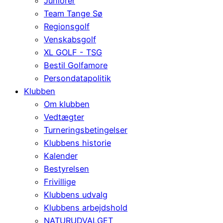
Juniorer
Team Tange Sø
Regionsgolf
Venskabsgolf
XL GOLF - TSG
Bestil Golfamore
Persondatapolitik
Klubben
Om klubben
Vedtægter
Turneringsbetingelser
Klubbens historie
Kalender
Bestyrelsen
Frivillige
Klubbens udvalg
Klubbens arbejdshold
NATURUDVALGET