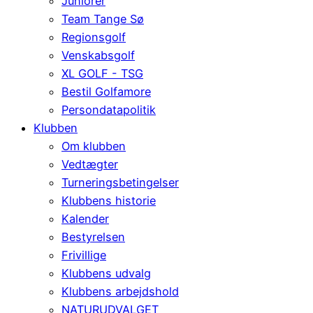
Juniorer
Team Tange Sø
Regionsgolf
Venskabsgolf
XL GOLF - TSG
Bestil Golfamore
Persondatapolitik
Klubben
Om klubben
Vedtægter
Turneringsbetingelser
Klubbens historie
Kalender
Bestyrelsen
Frivillige
Klubbens udvalg
Klubbens arbejdshold
NATURUDVALGET