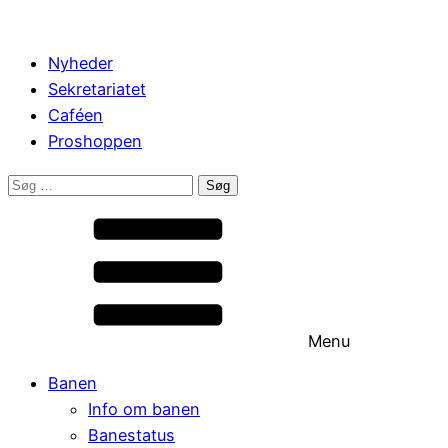
Nyheder
Sekretariatet
Caféen
Proshoppen
Søg
efter:
Menu
Banen
Info om banen
Banestatus