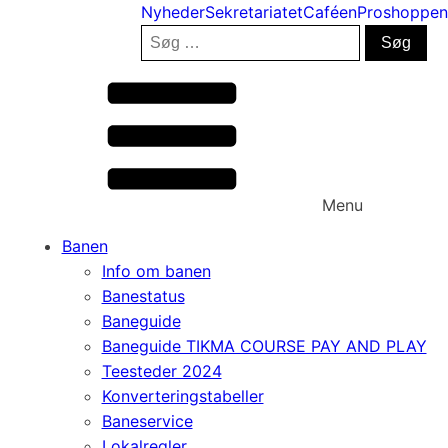
Nyheder
Sekretariatet
Caféen
Proshoppen
Søg
efter:
Menu
Banen
Info om banen
Banestatus
Baneguide
Baneguide TIKMA COURSE PAY AND PLAY
Teesteder 2024
Konverteringstabeller
Baneservice
Lokalregler