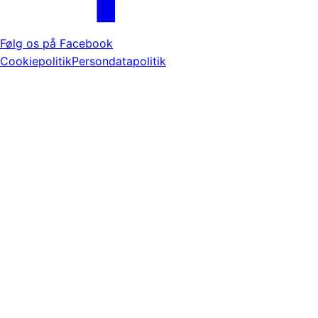
Følg os på Facebook
Cookiepolitik
Persondatapolitik
Tange Søvej 68, 8840 Rødkærsbro
– Telefon 86 65 94
20 – mail:
tangegolf@tangegolf.dk