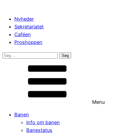
Nyheder
Sekretariatet
Caféen
Proshoppen
Søg
efter:
Menu
Banen
Info om banen
Banestatus