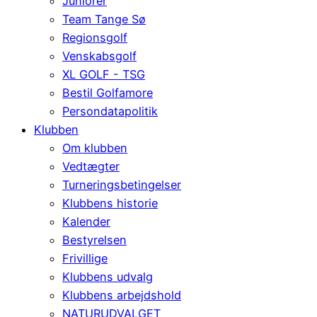
Juniorer
Team Tange Sø
Regionsgolf
Venskabsgolf
XL GOLF - TSG
Bestil Golfamore
Persondatapolitik
Klubben
Om klubben
Vedtægter
Turneringsbetingelser
Klubbens historie
Kalender
Bestyrelsen
Frivillige
Klubbens udvalg
Klubbens arbejdshold
NATURUDVALGET