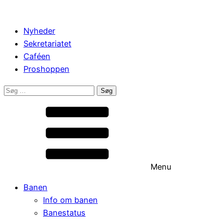
Nyheder
Sekretariatet
Caféen
Proshoppen
Søg
efter:
Menu
Banen
Info om banen
Banestatus