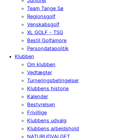
Juniorer
Team Tange Sø
Regionsgolf
Venskabsgolf
XL GOLF - TSG
Bestil Golfamore
Persondatapolitik
Klubben
Om klubben
Vedtægter
Turneringsbetingelser
Klubbens historie
Kalender
Bestyrelsen
Frivillige
Klubbens udvalg
Klubbens arbejdshold
NATURUDVALGET