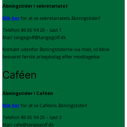
Åbningstider i sekretariatet
Klik her
for at se sekretariatets åbningstider!
Telefon: 86 65 94 20 – tast 1
Mail: tangegolf@tangegolf.dk
Kontakt udenfor åbningstiderne via mail, vil blive
besvaret første arbejdsdag efter modtagelse.
Caféen
Åbningstider i Caféen
Klik her
for at se Caféens åbningstider!
Telefon: 86 65 94 20 – tast 2
Mail: cafe@tangegolf.dk