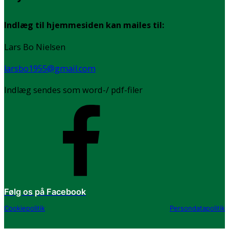
Indlæg til hjemmesiden kan mailes til:
Lars Bo Nielsen
larsbo1955@gmail.com
Indlæg sendes som word-/ pdf-filer
Følg os på Facebook
Cookiepolitik
Persondatapolitik