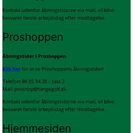
Kontakt udenfor åbningstiderne via mail, vil blive
besvaret første arbejdsdag efter modtagelse.
Proshoppen
Åbningstider i Proshoppen
Klik her
for at se Proshoppens åbningstider!
Telefon: 86 65 94 20 – tast 3
Mail: proshop@tangegolf.dk
Kontakt udenfor åbningstiderne via mail, vil blive
besvaret første arbejdsdag efter modtagelse.
Hjemmesiden