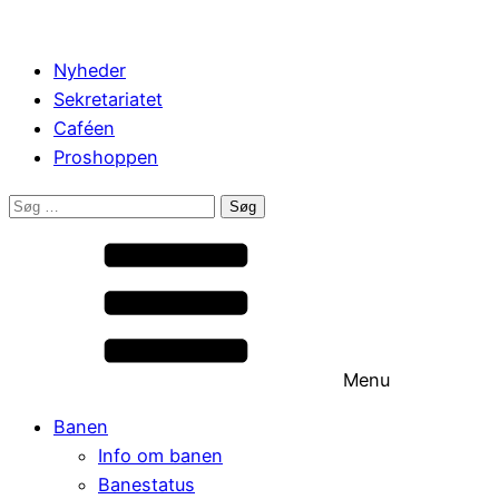
Nyheder
Sekretariatet
Caféen
Proshoppen
Søg
efter:
Menu
Banen
Info om banen
Banestatus