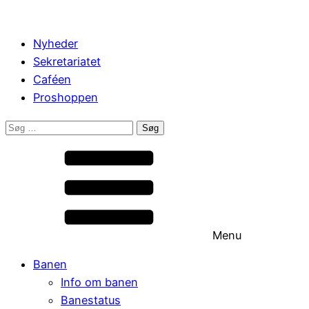
Nyheder
Sekretariatet
Caféen
Proshoppen
Søg
efter:
Menu
Banen
Info om banen
Banestatus