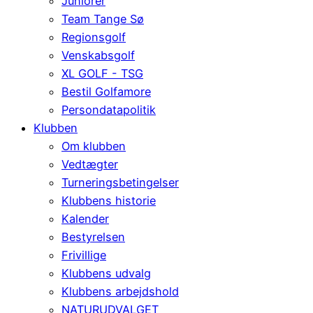
Juniorer
Team Tange Sø
Regionsgolf
Venskabsgolf
XL GOLF - TSG
Bestil Golfamore
Persondatapolitik
Klubben
Om klubben
Vedtægter
Turneringsbetingelser
Klubbens historie
Kalender
Bestyrelsen
Frivillige
Klubbens udvalg
Klubbens arbejdshold
NATURUDVALGET