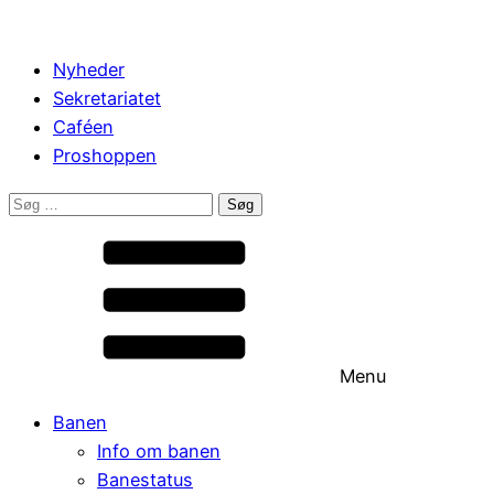
Nyheder
Sekretariatet
Caféen
Proshoppen
Søg
efter:
Menu
Banen
Info om banen
Banestatus