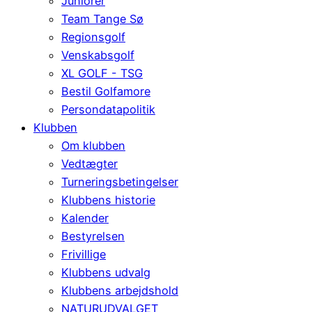
Juniorer
Team Tange Sø
Regionsgolf
Venskabsgolf
XL GOLF - TSG
Bestil Golfamore
Persondatapolitik
Klubben
Om klubben
Vedtægter
Turneringsbetingelser
Klubbens historie
Kalender
Bestyrelsen
Frivillige
Klubbens udvalg
Klubbens arbejdshold
NATURUDVALGET