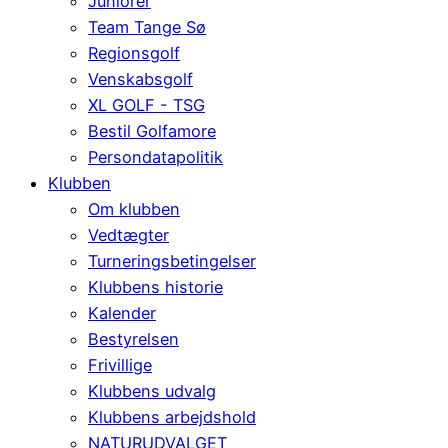
Juniorer
Team Tange Sø
Regionsgolf
Venskabsgolf
XL GOLF - TSG
Bestil Golfamore
Persondatapolitik
Klubben
Om klubben
Vedtægter
Turneringsbetingelser
Klubbens historie
Kalender
Bestyrelsen
Frivillige
Klubbens udvalg
Klubbens arbejdshold
NATURUDVALGET