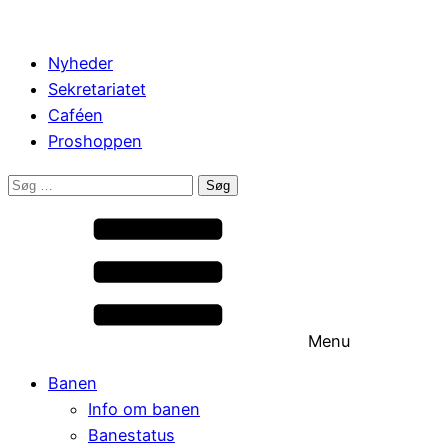
Nyheder
Sekretariatet
Caféen
Proshoppen
Søg
efter:
Menu
Banen
Info om banen
Banestatus