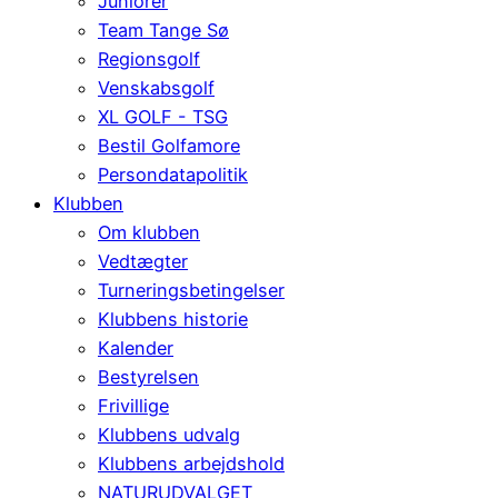
Juniorer
Team Tange Sø
Regionsgolf
Venskabsgolf
XL GOLF - TSG
Bestil Golfamore
Persondatapolitik
Klubben
Om klubben
Vedtægter
Turneringsbetingelser
Klubbens historie
Kalender
Bestyrelsen
Frivillige
Klubbens udvalg
Klubbens arbejdshold
NATURUDVALGET