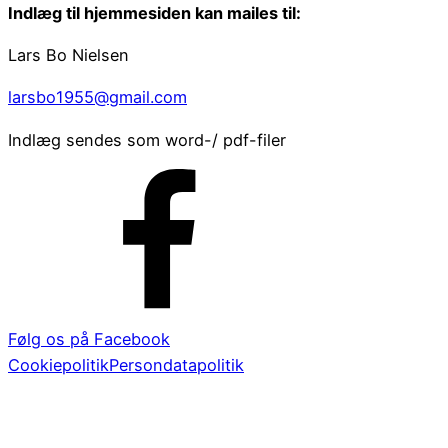
Indlæg til hjemmesiden kan mailes til:
Lars Bo Nielsen
larsbo1955@gmail.com
Indlæg sendes som word-/ pdf-filer
Følg os på Facebook
Cookiepolitik
Persondatapolitik
Tange Søvej 68, 8840 Rødkærsbro
– Telefon 86 65 94
20 – mail:
tangegolf@tangegolf.dk