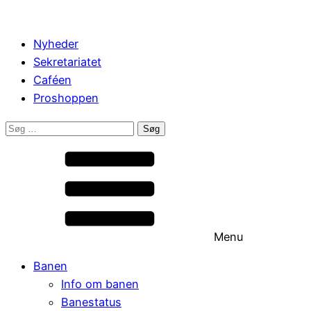
Nyheder
Sekretariatet
Caféen
Proshoppen
Søg
efter:
Menu
Banen
Info om banen
Banestatus