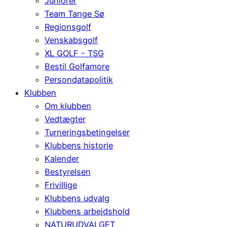
Juniorer
Team Tange Sø
Regionsgolf
Venskabsgolf
XL GOLF - TSG
Bestil Golfamore
Persondatapolitik
Klubben
Om klubben
Vedtægter
Turneringsbetingelser
Klubbens historie
Kalender
Bestyrelsen
Frivillige
Klubbens udvalg
Klubbens arbejdshold
NATURUDVALGET