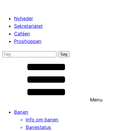
Nyheder
Sekretariatet
Caféen
Proshoppen
Søg
efter:
Menu
Banen
Info om banen
Banestatus