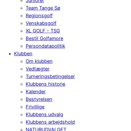
Juniorer
Team Tange Sø
Regionsgolf
Venskabsgolf
XL GOLF - TSG
Bestil Golfamore
Persondatapolitik
Klubben
Om klubben
Vedtægter
Turneringsbetingelser
Klubbens historie
Kalender
Bestyrelsen
Frivillige
Klubbens udvalg
Klubbens arbejdshold
NATURUDVALGET