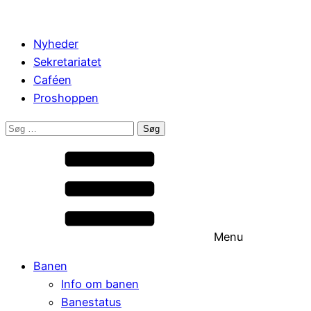
Nyheder
Sekretariatet
Caféen
Proshoppen
Søg
efter:
Menu
Banen
Info om banen
Banestatus