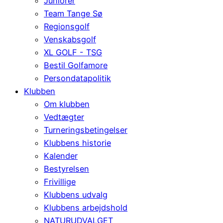
Juniorer
Team Tange Sø
Regionsgolf
Venskabsgolf
XL GOLF - TSG
Bestil Golfamore
Persondatapolitik
Klubben
Om klubben
Vedtægter
Turneringsbetingelser
Klubbens historie
Kalender
Bestyrelsen
Frivillige
Klubbens udvalg
Klubbens arbejdshold
NATURUDVALGET