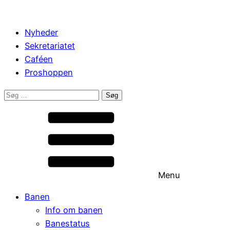
Nyheder
Sekretariatet
Caféen
Proshoppen
Søg
efter:
Menu
Banen
Info om banen
Banestatus