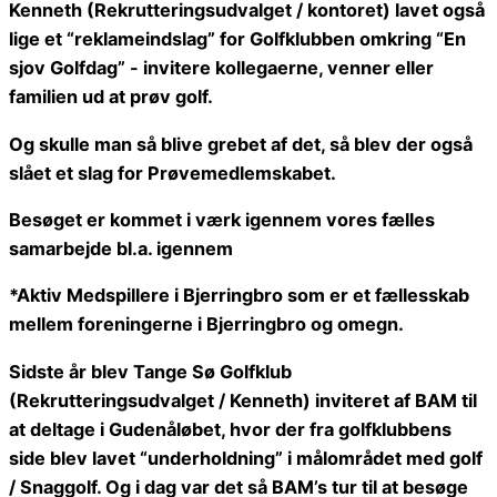
Kenneth (Rekrutteringsudvalget / kontoret) lavet også
lige et “reklameindslag” for Golfklubben omkring “En
sjov Golfdag” - invitere kollegaerne, venner eller
familien ud at prøv golf.
Og skulle man så blive grebet af det, så blev der også
slået et slag for Prøvemedlemskabet.
Besøget er kommet i værk igennem vores fælles
samarbejde bl.a. igennem
*Aktiv Medspillere i Bjerringbro som er et fællesskab
mellem foreningerne i Bjerringbro og omegn.
Sidste år blev Tange Sø Golfklub
(Rekrutteringsudvalget / Kenneth) inviteret af BAM til
at deltage i Gudenåløbet, hvor der fra golfklubbens
side blev lavet “underholdning” i målområdet med golf
/ Snaggolf. Og i dag var det så BAM’s tur til at besøge