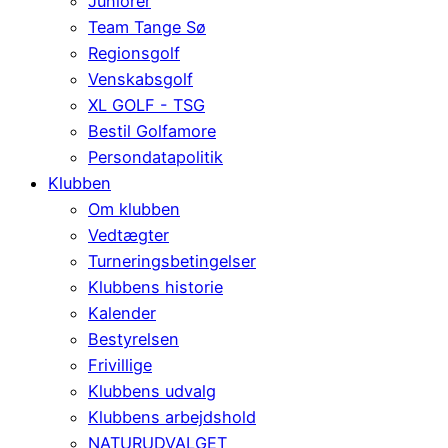
Juniorer
Team Tange Sø
Regionsgolf
Venskabsgolf
XL GOLF - TSG
Bestil Golfamore
Persondatapolitik
Klubben
Om klubben
Vedtægter
Turneringsbetingelser
Klubbens historie
Kalender
Bestyrelsen
Frivillige
Klubbens udvalg
Klubbens arbejdshold
NATURUDVALGET