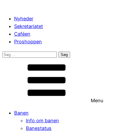
Nyheder
Sekretariatet
Caféen
Proshoppen
Søg
efter:
Menu
Banen
Info om banen
Banestatus