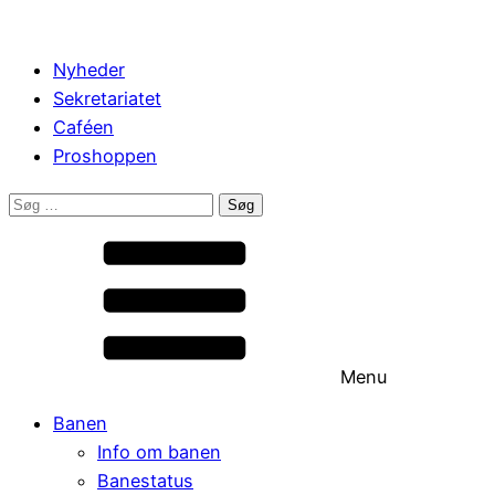
Nyheder
Sekretariatet
Caféen
Proshoppen
Søg
efter:
Menu
Banen
Info om banen
Banestatus