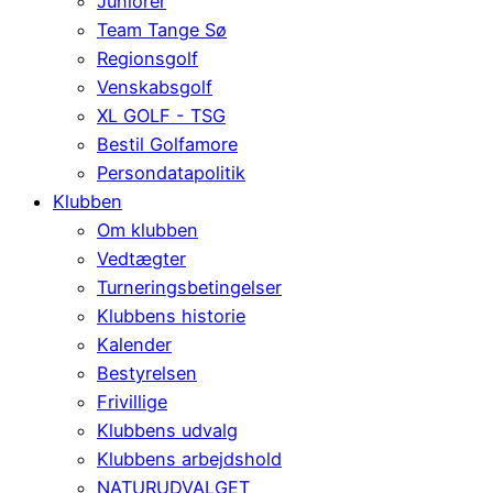
Juniorer
Team Tange Sø
Regionsgolf
Venskabsgolf
XL GOLF - TSG
Bestil Golfamore
Persondatapolitik
Klubben
Om klubben
Vedtægter
Turneringsbetingelser
Klubbens historie
Kalender
Bestyrelsen
Frivillige
Klubbens udvalg
Klubbens arbejdshold
NATURUDVALGET