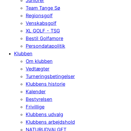
Juniorer
Team Tange Sø
Regionsgolf
Venskabsgolf
XL GOLF - TSG
Bestil Golfamore
Persondatapolitik
Klubben
Om klubben
Vedtægter
Turneringsbetingelser
Klubbens historie
Kalender
Bestyrelsen
Frivillige
Klubbens udvalg
Klubbens arbejdshold
NATURUDVALGET