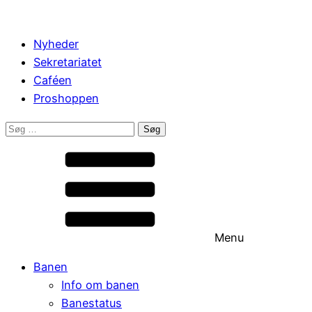
Nyheder
Sekretariatet
Caféen
Proshoppen
Søg
efter:
Menu
Banen
Info om banen
Banestatus